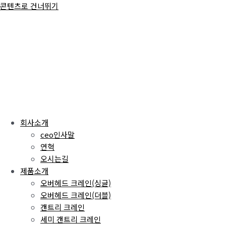
콘텐츠로 건너뛰기
회사소개
ceo인사말
연혁
오시는길
제품소개
오버헤드 크레인(싱글)
오버헤드 크레인(더블)
갠트리 크레인
세미 갠트리 크레인